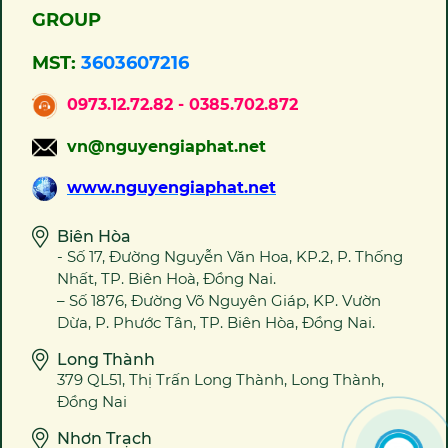
các loại, bảng led , bảng điện tử…
GROUP
Dịch vụ uy tín, chất lượng xứng
đáng để quý khách hàng đặt trọn
MST:
3603607216
niềm tin.
0973.12.72.82 - 0385.702.872
vn@nguyengiaphat.net
www.nguyengiaphat.net
Biên Hòa
- Số 17, Đường Nguyễn Văn Hoa, KP.2, P. Thống
Nhất, TP. Biên Hoà, Đồng Nai.
– Số 1876, Đường Võ Nguyên Giáp, KP. Vườn
Dừa, P. Phước Tân, TP. Biên Hòa, Đồng Nai.
Long Thành
379 QL51, Thị Trấn Long Thành, Long Thành,
Đồng Nai
Nhơn Trạch