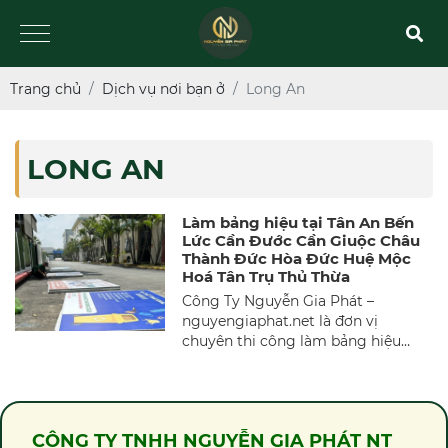
Trang chủ
Dịch vụ nơi bạn ở
Long An
LONG AN
Làm bảng hiệu tại Tân An Bến
Lức Cần Đước Cần Giuộc Châu
Thành Đức Hòa Đức Huệ Mộc
Hoá Tân Trụ Thủ Thừa
Công Ty Nguyễn Gia Phát –
nguyengiaphat.net là đơn vị
chuyên thi công làm bảng hiệu
quảng cáo tại Tân An Bến Lức Cần
Đước Cần Giuộc Châu Thành Đức
Hòa Đức Huệ Mộc Hoá Tân Trụ Thủ
Thừa long an. Với các hạng mục
CÔNG TY TNHH NGUYỄN GIA PHÁT NT
bảng hiệu alu, chữ nổi mica, inox