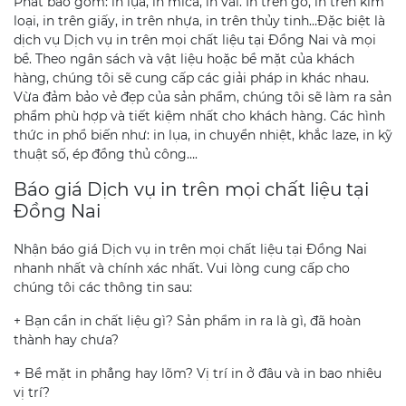
Phát bao gồm: in lụa, in mica, in vải. In trên gỗ, in trên kim
loại, in trên giấy, in trên nhựa, in trên thủy tinh…Đặc biệt là
dịch vụ Dịch vụ in trên mọi chất liệu tại Đồng Nai và mọi
bề. Theo ngân sách và vật liệu hoặc bề mặt của khách
hàng, chúng tôi sẽ cung cấp các giải pháp in khác nhau.
Vừa đảm bảo vẻ đẹp của sản phẩm, chúng tôi sẽ làm ra sản
phẩm phù hợp và tiết kiệm nhất cho khách hàng. Các hình
thức in phổ biến như: in lụa, in chuyển nhiệt, khắc laze, in kỹ
thuật số, ép đồng thủ công….
Báo giá Dịch vụ in trên mọi chất liệu tại
Đồng Nai
Nhận báo giá Dịch vụ in trên mọi chất liệu tại Đồng Nai
nhanh nhất và chính xác nhất. Vui lòng cung cấp cho
chúng tôi các thông tin sau:
+ Bạn cần in chất liệu gì? Sản phẩm in ra là gì, đã hoàn
thành hay chưa?
+ Bề mặt in phẳng hay lõm? Vị trí in ở đâu và in bao nhiêu
vị trí?