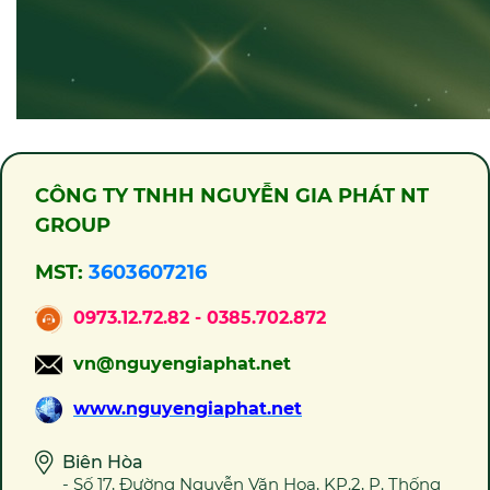
CÔNG TY TNHH NGUYỄN GIA PHÁT NT
GROUP
MST:
3603607216
0973.12.72.82 - 0385.702.872
vn@nguyengiaphat.net
www.nguyengiaphat.net
Biên Hòa
- Số 17, Đường Nguyễn Văn Hoa, KP.2, P. Thống