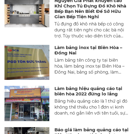
Nguyễn Gia Phát khuyến cáo
lí tưởng, sang trọng mà tiện nghi
ở.
Khi Chọn Tủ Đựng Đồ Khô Nhà
phù hợp với những công năng
Bếp Bạn Nên Biết Để Sở Hữu
mong muốn của nhiều khách hàng.
Gian Bếp Tiện Nghi
Vậy, có nên thuê đơn vị Thiết kế nội
Tủ đựng đồ khô nhà bếp có công
thất tại Biên Hòa theo yêu cầu?
dụng rất tiện nghi cho các bà nội
trợ. Tùy thuộc vào diện tích của
mỗi ngôi nhà, tủ đựng đồ khô sẽ
Làm bảng inox tại Biên Hòa –
được thiết kế với kích thước phù
Đồng Nai
hợp. Hãy cùng Thiết kế nội thất tại
Biên Hòa đi khám phá các mẫu tủ
Làm bảng tên công ty tại biên
tiện nghi và sang trọng dưới đây
hòa, làm bảng inox tại Biên Hòa –
để chọn lựa phù hợp cho gian bếp
Đồng Nai, bảng số phòng, làm
nhà bạn nhé!
bảng hiệu công ty dịch vụ làm biển
quảng cáo giá rẻ uy tín tại Biên
Làm bảng hiệu quảng cáo tại
Hòa. Đơn vị chuyên nhận làm bảng
biên hòa 2022 đừng lo lắng
quảng cáo, bảng tên công ty mọi
Bảng hiệu quảng cáo là 1 thứ gì đó
hình thức, mọi kích cỡ trên toàn
không thể thiếu cho 1 đơn vị kinh
Tphcm và các tỉnh lân cận.
doanh, nó gắn liền với tên tuổi, sự
phát triển và thương hiệu của bạn.
Trải qua thời gian nó không còn
Báo giá làm bảng quảng cáo tại
đơn thuần là 1 tấm bảng chỉ để gây