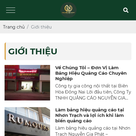
Trang chủ
Giới thiệu
GIỚI THIỆU
Về Chúng Tôi – Đơn Vị Làm
Bảng Hiệu Quảng Cáo Chuyên
Nghiệp
Công ty gia công nội thất tại Biên
Hòa Đồng Nai Lời đầu tiên, Công Ty
TNHH QUẢNG CÁO NGUYỄN GIA
PHÁT xin gửi đến quý khách gần xa
Làm bảng hiệu quảng cáo tại
lời chúc tốt đẹp và lời cảm ơn chân
Nhơn Trạch và lợi ích khi làm
thành đã nhiệt tình ủng hộ, giúp đỡ
biển quảng cáo
và hợp tác cùng công ty chúng tôi
Làm bảng hiệu quảng cáo tại Nhơn
trong những năm qua!
Trạch Nguyễn Gia Phát –