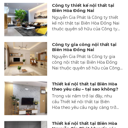
Xưởng trực tiếp, bảo hành rõ ràng.
tìm hiểu thông qua nội dung bài
Công ty thiết kế nội thất tại
Gọi 0973 127 282!
viết dưới đây nhé.
Biên Hòa Đồng Nai
Nguyễn Gia Phát là Công ty thiết
kế nội thật tại Biên Hòa Đồng Nai
thuộc quyền sở hữu của Công ty
TNHH Quảng cáo Nguyễn Gia Phát
đã hình thành và phát triển mảng
Công ty gia công nội thất tại
Sản xuất nội thất tại Biên Hòa
Biên Hòa Đồng Nai
Đồng Nai hơn 10 năm qua. Chúng
Nguyễn Gia Phát là Công ty gia
tôi chuyên thiết kế – sản xuất thi
công nội thất tại Biên Hòa Đồng
công cung cấp các mặt hàng nội
Nai thuộc quyền sở hữu của Công
thất đồ gỗ cao cấp cho các Căn hộ
ty TNHH Quảng cáo Nguyễn Gia
chung cư, Biệt thự, Resort, Salon,
Phát đã hình thành và phát triển
Cafe- bar, nhà hàng, nội thất văn
Thiết kế nội thất tại Biên Hòa
mảng Gia công nội thất tại Biên
phòng và nhà phố, nhà ở.
theo yêu cầu – tại sao không?
Hòa Đồng Nai hơn 10 năm qua.
Trong vài năm trở lại đây, nhu
Chúng tôi chuyên thiết kế – sản
cầu Thiết kế nội thất tại Biên
xuất thi công cung cấp các mặt
Hòa theo yêu cầu ngày càng trở
hàng nội thất đồ gỗ cao cấp cho
thành loại hình dịch vụ được nhiều
các Căn hộ chung cư, Biệt thự,
khách hàng tìm hiểu và lựa chọn.
Resort, Salon, Cafe- bar, nhà hàng,
Thiết kế nội thất tại Biên Hòa
Việc sở hữu một không gian sống
nội thất văn phòng và nhà phố, nhà