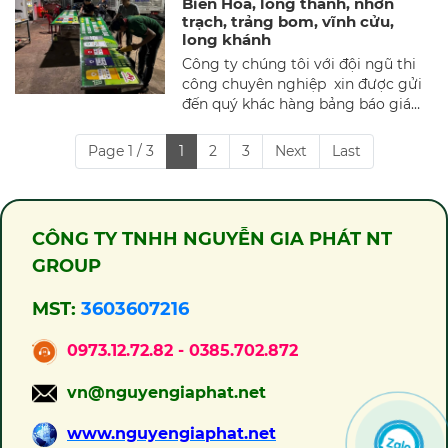
Biên Hòa, long thành, nhơn
sự chú ý hay tìm kiếm khách hàng
trạch, trảng bom, vĩnh cửu,
mà nó đại diện cho hy vọng, là
long khánh
niềm tin và là sự tự hào của 1 con
Công ty chúng tôi với đội ngũ thi
người hay cả 1 tổ chức trong suốt 1
công chuyên nghiệp xin được gửi
quá trình cố gắng.
đến quý khác hàng bảng báo giá
một số hạng mục tham khảo làm
bảng hiệu tại Biên Hòa Đồng Nai.
Page 1 / 3
1
2
3
Next
Last
CÔNG TY TNHH NGUYỄN GIA PHÁT NT
GROUP
MST:
3603607216
0973.12.72.82 - 0385.702.872
vn@nguyengiaphat.net
www.nguyengiaphat.net