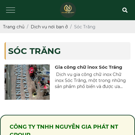
Trang chủ
Dịch vụ nơi bạn ở
Sóc Trăng
SÓC TRĂNG
Gia công chữ inox Sóc Trăng
Dịch vụ gia công chữ inox Chữ
inox Sóc Trăng, một trong những
sản phẩm phổ biến và được ưa
chuộng trong lĩnh vực quảng cáo
và trang trí nội ngoại thất tại Sóc
Trăng. Với vẻ ngoài sáng bóng,
sang trọng và độ bền cao, chữ inox
không chỉ mang lại hiệu quả quảng
cáo vượt trội mà còn góp phần
CÔNG TY TNHH NGUYỄN GIA PHÁT NT
nâng cao giá trị thẩm mỹ cho các
công trình.