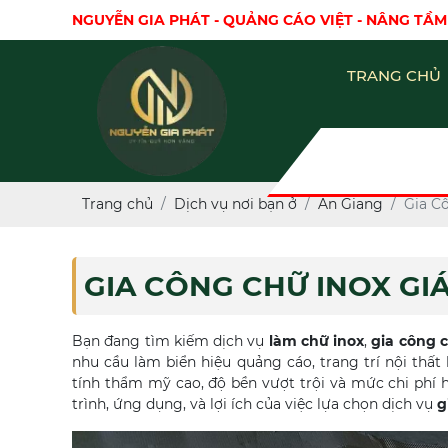
NGUYỄN GIA PHÁT - QUẢNG CÁO VIỆT - NÂNG TẦM
TRANG CHỦ
Trang chủ
Dịch vụ nơi bạn ở
An Giang
Gia C
GIA CÔNG CHỮ INOX GIÁ
Bạn đang tìm kiếm dịch vụ
làm chữ inox
,
gia công 
nhu cầu làm biển hiệu quảng cáo, trang trí nội thấ
tính thẩm mỹ cao, độ bền vượt trội và mức chi phí h
trình, ứng dụng, và lợi ích của việc lựa chọn dịch vụ
g