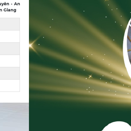
uyên - An
n Giang