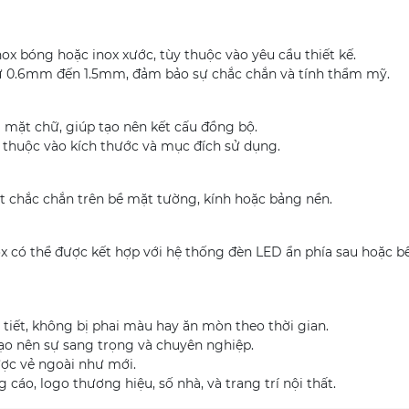
ox bóng hoặc inox xước, tùy thuộc vào yêu cầu thiết kế.
ừ 0.6mm đến 1.5mm, đảm bảo sự chắc chắn và tính thẩm mỹ.
 mặt chữ, giúp tạo nên kết cấu đồng bộ.
 thuộc vào kích thước và mục đích sử dụng.
 chắc chắn trên bề mặt tường, kính hoặc bảng nền.
x có thể được kết hợp với hệ thống đèn LED ẩn phía sau hoặc b
i tiết, không bị phai màu hay ăn mòn theo thời gian.
ạo nên sự sang trọng và chuyên nghiệp.
được vẻ ngoài như mới.
 cáo, logo thương hiệu, số nhà, và trang trí nội thất.