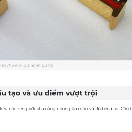
ông chữ inox giá rẻ An Giang
ấu tạo và ưu điểm vượt trội
liệu nổi tiếng với khả năng chống ăn mòn và độ bền cao. Cấu 