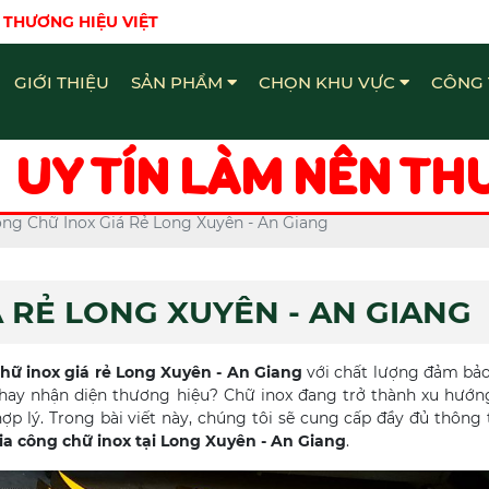
 THƯƠNG HIỆU VIỆT
GIỚI THIỆU
SẢN PHẨM
CHỌN KHU VỰC
CÔNG 
Bảng Hiệu - Quảng Cáo Đồng Nai
Chữ Nổi Inox Quảng Cáo Đồng Nai
Làm bảng hiệu - Quảng Cáo Đồng Nai
UY TÍN LÀM NÊN TH
ông Chữ Inox Giá Rẻ Long Xuyên - An Giang
 RẺ LONG XUYÊN - AN GIANG
chữ inox giá rẻ Long Xuyên - An Giang
với chất lượng đảm bả
t hay nhận diện thương hiệu? Chữ inox đang trở thành xu hướ
ợp lý. Trong bài viết này, chúng tôi sẽ cung cấp đầy đủ thông 
ia công chữ inox tại Long Xuyên - An Giang
.