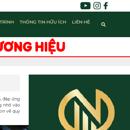
TRÌNH
THÔNG TIN HỮU ÍCH
LIÊN HỆ
ƯƠNG HIỆU
o, đáp ứng
ng nhờ vào
tin về quy