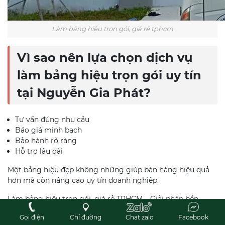
Làm bảng hiệu trọn gói, giá rẻ tphcm
Vì sao nên lựa chọn dịch vụ
làm bảng hiệu trọn gói uy tín
tại Nguyễn Gia Phát?
Tư vấn đúng nhu cầu
Báo giá minh bạch
Bảo hành rõ ràng
Hỗ trợ lâu dài
Một bảng hiệu đẹp không những giúp bán hàng hiệu quả
hơn mà còn nâng cao uy tín doanh nghiệp.
Làm bảng hiệu trọn gói, giá rẻ TPHCM – Giải pháp bền
vững cho doanh nghiệp
Gọi điện
Chỉ đường
Chat zalo
Facebook