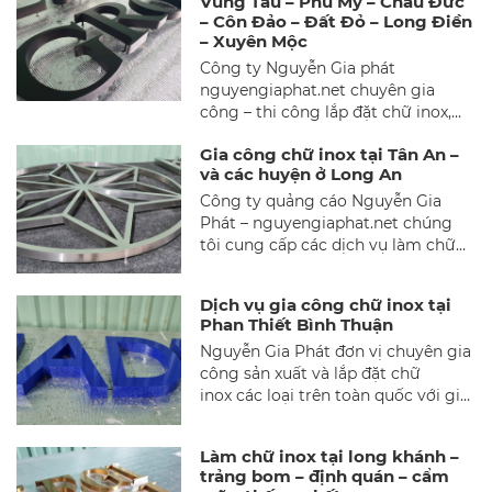
Vũng Tàu – Phú Mỹ – Châu Đức
127 282!
– Côn Đảo – Đất Đỏ – Long Điền
– Xuyên Mộc
Công ty Nguyễn Gia phát
nguyengiaphat.net chuyên gia
công – thi công lắp đặt chữ inox,
logo inox ở đồng nai và các tỉnh
Gia công chữ inox tại Tân An –
thành trên cả nước, với mẫu mx
và các huyện ở Long An
thiết kế đa dạng bắt măt, chất liệu
inox 304 bền đẹp. Chúng tôi tập thể
Công ty quảng cáo Nguyễn Gia
công ty Nguyễn Gia Phát cam kết
Phát – nguyengiaphat.net chúng
sẽ làm tất cả để mang đến cho
tôi cung cấp các dịch vụ làm chữ
khách hàng của mình những sản
inox tại tp Tân An tỉnh Long An và
phẩm tốt nhất. Tại tỉnh Bà Rịa
các huyện: Bến Lức, Cần Đước, Cần
Dịch vụ gia công chữ inox tại
Vũng Tàu bào gồm: thành phố bà
Giuộc, Châu Thành, Đức Hòa, Đức
Phan Thiết Bình Thuận
rịa – thành phố vũng tàu – phú mỹ
Huệ, Mộc Hoá, Tân Trụ, Thủ Thừa.
Nguyễn Gia Phát đơn vị chuyên gia
– châu đức – côn đảo – đất đỏ –
công sản xuất và lắp đặt chữ
long điền – xuyên mộc
inox các loại trên toàn quốc với giá
rẻ và chế độ khảo sát – thiết kế –
sản xuất và lắp đặt khép kín, với
Làm chữ inox tại long khánh –
những con người có kỹ năng
trảng bom – định quán – cẩm
chuyên môn cao, chúng tôi muốn