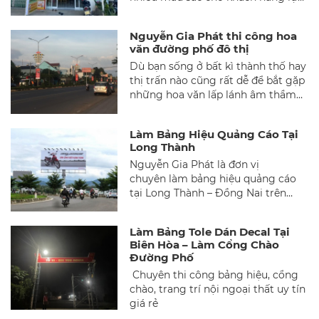
chọn. Chi phí dao động từ 550k đến
1100k trên 1 mét vuông mặt bảng,
Nguyễn Gia Phát thi công hoa
bao gồm khung sắt hộp 25mm mạ
văn đường phố đô thị
kẽm dầy 1.1mm.
Dù bạn sống ở bất kì thành thố hay
thị trấn nào cũng rất dễ để bắt gặp
những hoa văn lấp lánh âm thầm
tỏa ánh sáng trên các cột điện, cột
đèn trên đường phố đô thị. Nó tôn
Làm Bảng Hiệu Quảng Cáo Tại
lên nét đẹp sang trọng cho những
Long Thành
con đường, để chiếu sáng, để gây
Nguyễn Gia Phát là đơn vị
sự chú ý cho bất kì 1 ai tham gia
chuyên làm bảng hiệu quảng cáo
giao thông. Nó mang lại giá trị mỹ
tại Long Thành – Đồng Nai trên
quan cho tuyến phố mà nó ngự trị.
nhiều chất liệu như mặt dựng alu,
Để lại ấn tượng sâu sắc cho người
mica, Hiflex, inox với với đội ngũ
địa phươc và khách du lịch.
Làm Bảng Tole Dán Decal Tại
được đào tạo bài bản, nhiều năm
Biên Hòa – Làm Cổng Chào
kinh nghiệm trong lĩnh vực quảng
Đường Phố
cáo bảo đảm sẽ đem đến một bảng
Chuyên thi công bảng hiệu, cổng
hiệu đẹp, thu nhất cho quý khách
chào, trang trí nội ngoại thất uy tín
hàng. Bảo đảm sẽ đem đến cho
giá rẻ
quý khách hàng một sản phẩm tốt