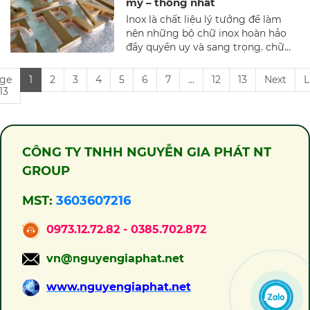
mỹ – thống nhất
mang đến cho quý vị những sản
Inox là chất liệu lý tưởng để làm
phẩm tốt nhất.
nên những bộ chữ inox hoàn hảo
đầy quyền uy và sang trọng. chữ
inox thể hiện cho sự bền vững của
một doanh nghiệp. Không riêng gì
ge
1
2
3
4
5
6
7
...
12
13
Next
L
chữ quảng cáo inox mà tất cả cá
 13
sản phẩm làm ra tự inox đều mang
1 nét đẹp quyền quý mà chẳng thể
so sánh được.
CÔNG TY TNHH NGUYỄN GIA PHÁT NT
GROUP
MST:
3603607216
0973.12.72.82 - 0385.702.872
vn@nguyengiaphat.net
www.nguyengiaphat.net