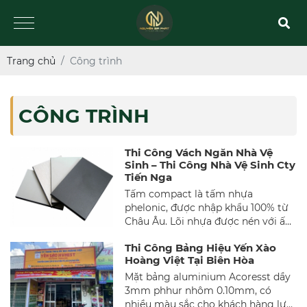
Trang chủ
Công trình
CÔNG TRÌNH
Thi Công Vách Ngăn Nhà Vệ
Sinh – Thi Công Nhà Vệ Sinh Cty
Tiến Nga
Tấm compact là tấm nhựa
phelonic, được nhập khẩu 100% từ
Châu Âu. Lõi nhựa được nén với ấp
sauats cực cao 1430psi. Bề mặt
Thi Công Bảng Hiệu Yến Xào
được phủ 1 lớp melamin để tránh
Hoàng Việt Tại Biên Hòa
va đập, mài xước, giữ độ bền cho
bề mặt, tăng tuổi thọ cho tấm
Mặt bảng aluminium Acoresst dầy
compact.
3mm phhur nhôm 0.10mm, có
nhiều màu sắc cho khách hàng lựa