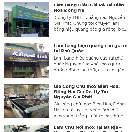
nhất, đẹp nhất.
Làm Bảng Hiệu Giá Rẻ Tại Biên
Hòa Đồng Nai
Công ty TNHH quảng cáo Nguyễn
Gia Phát. Chúng tôi chuyên làm
bảng hiệu quảng cáo giá rẻ tại biên
hòa đồng nai. Bao gồm khảo sát
miễn phí, thiết kế thi công bảng
Làm bảng hiệu quảng cáo giá rẻ
hiệu quảng cáo trên địa bàn thành
tại Phú Quốc
phố biên hòa, long thành, nhơn
Làm bảng hiệu quảng cáo tại phú
trạch, huyện trảng bom, huyện
quốc Nguyễn Gia Phát bao gồm
vĩnh cửu, huyện thống nhất, huyện
dương đông, an thới, cửa cạn, gành
định quán, huyện cẩm mỹ, huyện
giầu. Làm bảng alu, mica, bạt hilex,
tân phú, huyện xuân lộc.
bảng hiệu quảng cáo giá rẻ, chữ
Gia Công Chữ Inox Biên Hòa,
nổi mica inox
Đồng Nai Giá Rẻ, Uy Tín |
Nguyễn Gia Phát
Gia công chữ inox Biên Hòa, Đồng
Nai giá rẻ, uy tín. Nhận làm chữ
inox vàng, trắng, mặt mica, chữ nổi
đèn LED. Xưởng trực tiếp, thi công
Làm Chữ Nổi Inox Tại Bà Rịa –
nhanh, bảo hành rõ ràng. Gọi 0973